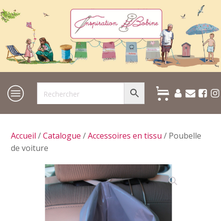
Accueil
/
Catalogue
/
Accessoires en tissu
/ Poubelle
de voiture