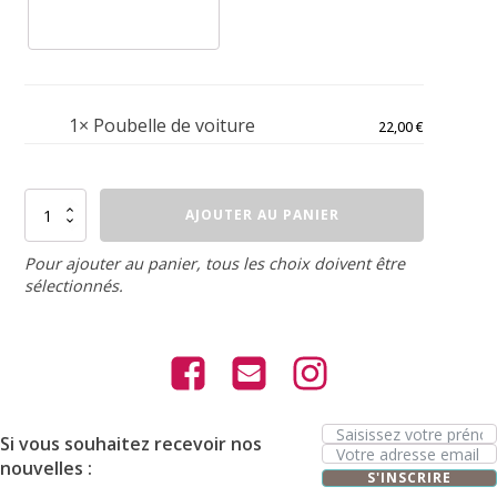
1×
Poubelle de voiture
22,00
€
quantité
AJOUTER AU PANIER
de
Poubelle
de
Pour ajouter au panier, tous les choix doivent être
voiture
sélectionnés.
Si vous souhaitez recevoir nos
nouvelles :
S'INSCRIRE