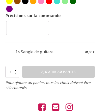
Précisions sur la commande
1×
Sangle de guitare
28,00
€
quantité
AJOUTER AU PANIER
de
Sangle
de
Pour ajouter au panier, tous les choix doivent être
guitare
sélectionnés.