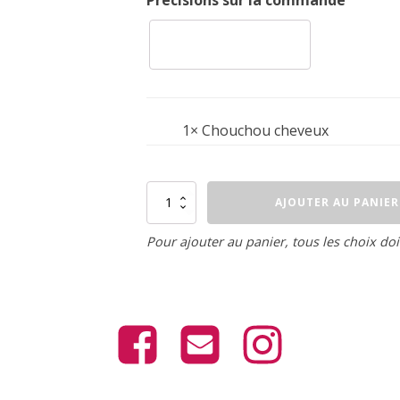
1×
Chouchou cheveux
quantité
AJOUTER AU PANIER
de
Chouchou
cheveux
Pour ajouter au panier, tous les choix doi