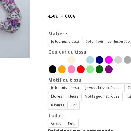
Plage
–
4,50
€
6,00
€
de
prix :
Matière
4,50 €
à
Je fournis le tissu
Coton fourni par Inspirati
6,00 €
Couleur du tissu
Motif du tissu
Je fournis le tissu
Je vous laisse décider
C
Étoiles
Fleurs
Motifs géométriques
Poi
Rayures
Uni
Taille
Grand
Petit
Précisions sur la commande