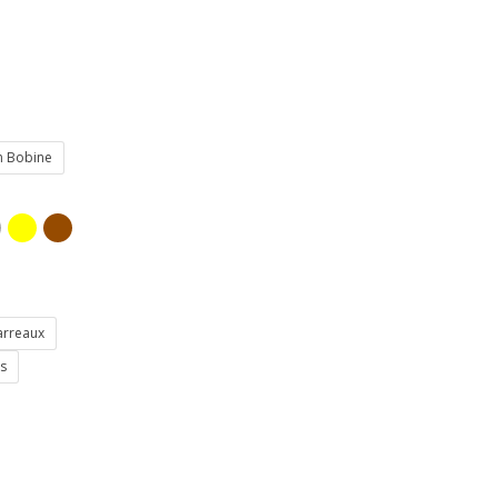
on Bobine
arreaux
s