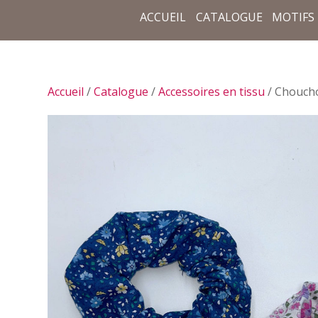
ACCUEIL
CATALOGUE
MOTIFS
Accueil
/
Catalogue
/
Accessoires en tissu
/ Chouch