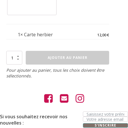
1×
Carte herbier
12,00
€
quantité
AJOUTER AU PANIER
de
Carte
herbier
Pour ajouter au panier, tous les choix doivent être
sélectionnés.
Si vous souhaitez recevoir nos
nouvelles :
S'INSCRIRE