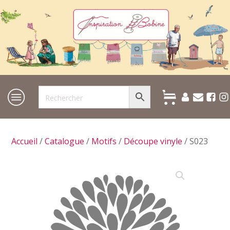
Accueil
/
Catalogue
/
Motifs
/
Découpe vinyle
/ S023