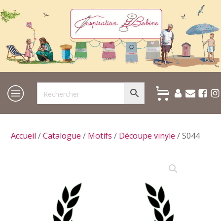
Accueil
/
Catalogue
/
Motifs
/
Découpe vinyle
/ S044