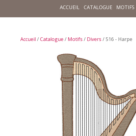
ACCUEIL
CATALOGUE
MOTIFS
Accueil
/
Catalogue
/
Motifs
/
Divers
/ 516 - Harpe