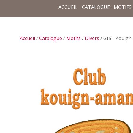
ACCUEIL
CATALOGUE
MOTIFS
Accueil
/
Catalogue
/
Motifs
/
Divers
/ 615 - Kouig