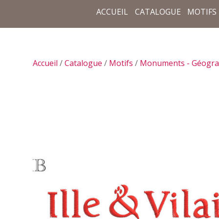
ACCUEIL
CATALOGUE
MOTIFS
Accueil
/
Catalogue
/
Motifs
/
Monuments - Géogra