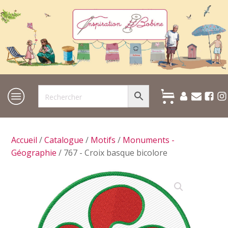
Accueil
/
Catalogue
/
Motifs
/
Monuments -
Géographie
/ 767 - Croix basque bicolore