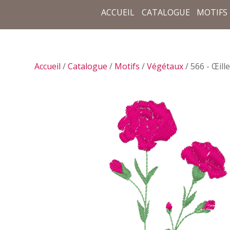
ACCUEIL
CATALOGUE
MOTIFS
Accueil
/
Catalogue
/
Motifs
/
Végétaux
/ 566 - Œill