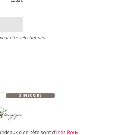
22,00
€
vent être sélectionnés.
S'INSCRIRE
andeaux d'en-tête sont d'
Inès Rouy
.