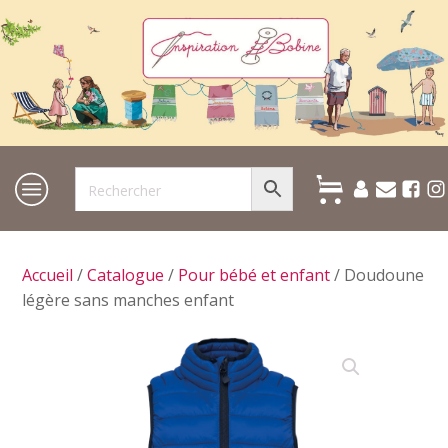
Accueil
/
Catalogue
/
Pour bébé et enfant
/ Doudoune
légère sans manches enfant