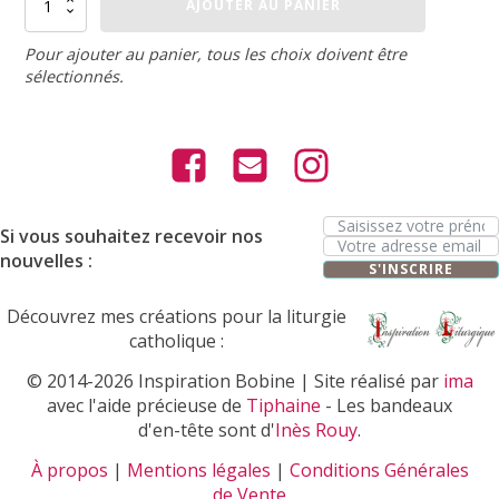
AJOUTER AU PANIER
de
Doudoune
légère
Pour ajouter au panier, tous les choix doivent être
sans
sélectionnés.
manches
enfant
Si vous souhaitez recevoir nos
nouvelles :
S'INSCRIRE
Découvrez mes créations pour la liturgie
catholique :
© 2014-2026 Inspiration Bobine | Site réalisé par
ima
avec l'aide précieuse de
Tiphaine
- Les bandeaux
d'en-tête sont d'
Inès Rouy
.
À propos
|
Mentions légales
|
Conditions Générales
de Vente