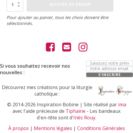
quantité
AJOUTER AU PANIER
de
Polo
rugby
Pour ajouter au panier, tous les choix doivent être
adulte
sélectionnés.
uni
Si vous souhaitez recevoir nos
nouvelles :
S'INSCRIRE
Découvrez mes créations pour la liturgie
catholique :
© 2014-2026 Inspiration Bobine | Site réalisé par
ima
avec l'aide précieuse de
Tiphaine
- Les bandeaux
d'en-tête sont d'
Inès Rouy
.
À propos
|
Mentions légales
|
Conditions Générales