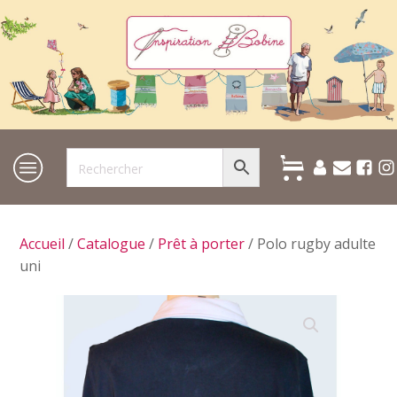
Accueil
/
Catalogue
/
Prêt à porter
/ Polo rugby adulte
uni