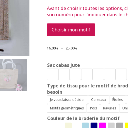
Avant de choisir toutes les options, c
son numéro pour l'indiquer dans le ch
Choisir mon motif
Plage
–
16,00
€
25,00
€
de
prix :
Sac cabas jute
16,00 €
à
25,00 €
Type de tissu pour le motif de brode
besoin
Je vous laisse décider
Carreaux
Étoiles
Motifs géométriques
Pois
Rayures
Uni
Couleur de la broderie du motif