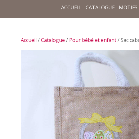
ACCUEIL
CATALOGUE
MOTIFS
Accueil
/
Catalogue
/
Pour bébé et enfant
/ Sac cab