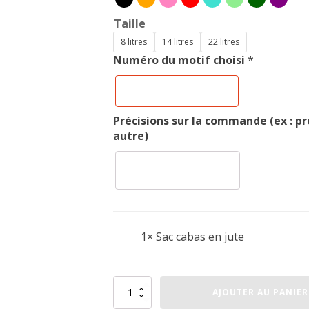
Taille
8 litres
14 litres
22 litres
Numéro du motif choisi
*
Précisions sur la commande (ex : p
autre)
1×
Sac cabas en jute
quantité
AJOUTER AU PANIER
de
Sac