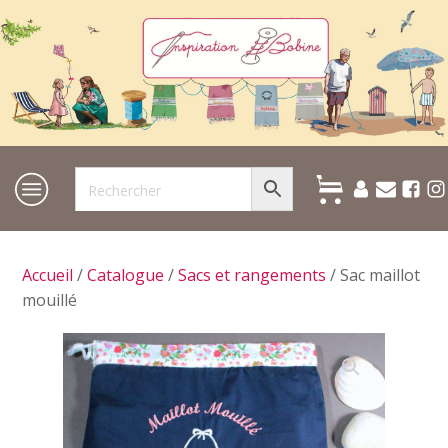
Accueil
/
Catalogue
/
Sacs et rangements
/ Sac maillot
mouillé