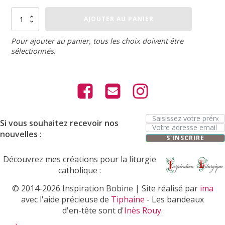
quantité
AJOUTER AU PANIER
de
Sac
maillot
Pour ajouter au panier, tous les choix doivent être
mouillé
sélectionnés.
Si vous souhaitez recevoir nos
nouvelles :
S'INSCRIRE
Découvrez mes créations pour la liturgie
catholique :
© 2014-2026 Inspiration Bobine | Site réalisé par
ima
avec l'aide précieuse de
Tiphaine
- Les bandeaux
d'en-tête sont d'
Inès Rouy
.