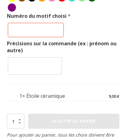
Numéro du motif choisi
*
Précisions sur la commande (ex : prénom ou
autre)
1×
Étoile céramique
9,00
€
quantité
AJOUTER AU PANIER
de
Étoile
céramique
Pour ajouter au panier, tous les choix doivent être