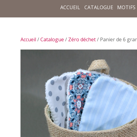
ACCUEIL
CATALOGUE
MOTIFS
Accueil
/
Catalogue
/
Zéro déchet
/ Panier de 6 gra