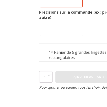
Précisions sur la commande (ex : p
autre)
1×
Panier de 6 grandes lingettes
rectangulaires
quantité
AJOUTER AU PANIER
de
Panier
de
Pour ajouter au panier, tous les choix doi
6
grandes
lingettes
rectangulaires