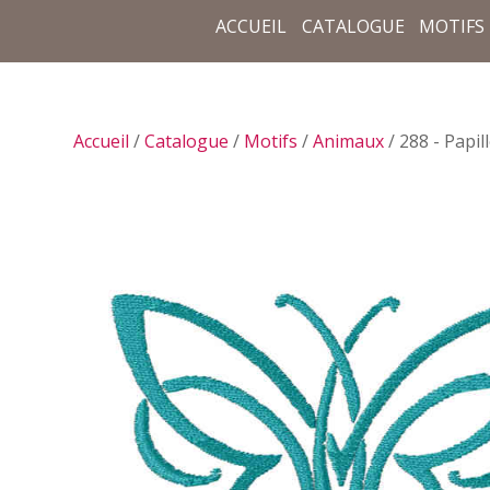
ACCUEIL
CATALOGUE
MOTIFS
Accueil
/
Catalogue
/
Motifs
/
Animaux
/ 288 - Papil