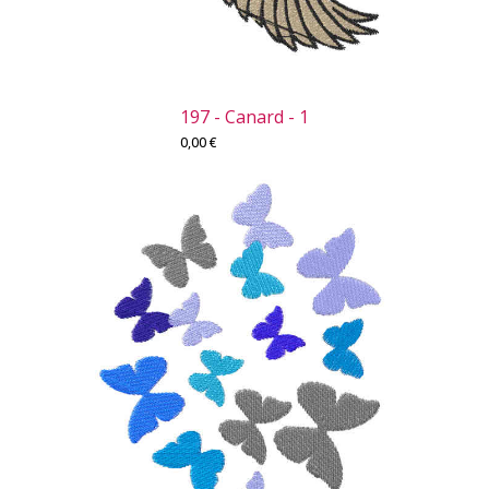
197 - Canard - 1
0,00
€