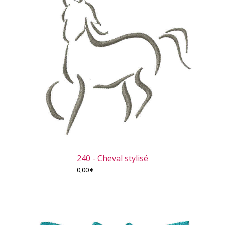
240 - Cheval stylisé
0,00
€