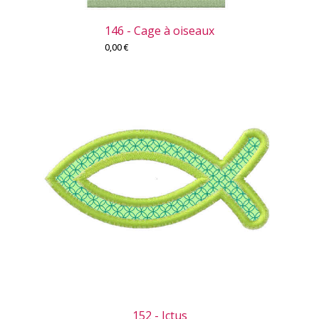
146 - Cage à oiseaux
0,00
€
152 - Ictus