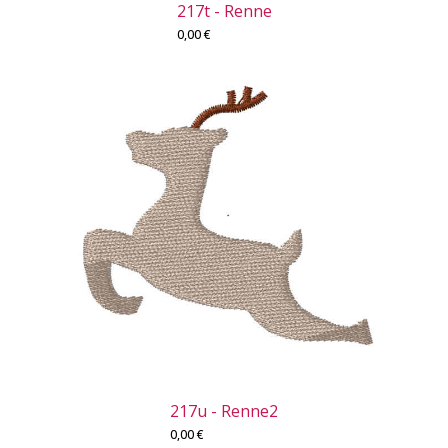
217t - Renne
0,00
€
217u - Renne2
0,00
€