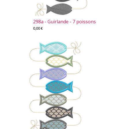
298a - Guirlande - 7 poissons
0,00
€