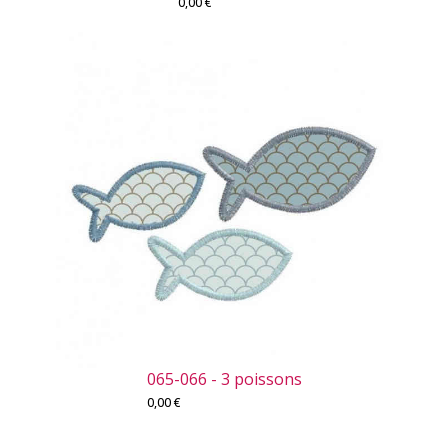
0,00
€
065-066 - 3 poissons
0,00
€