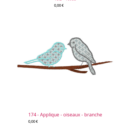
0,00
€
174 - Applique - oiseaux - branche
0,00
€