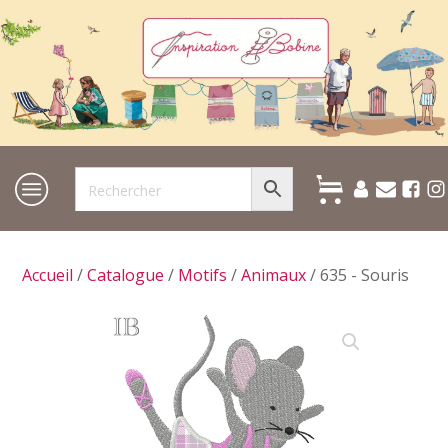
Accueil
/
Catalogue
/
Motifs
/
Animaux
/ 635 - Souris