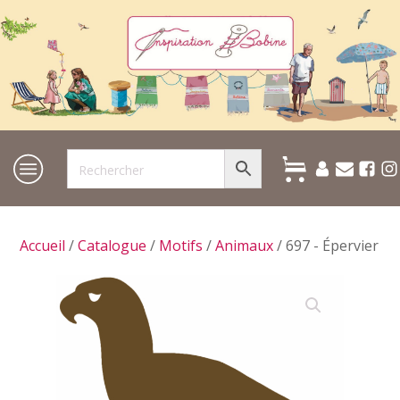
Accueil
/
Catalogue
/
Motifs
/
Animaux
/ 697 - Épervier