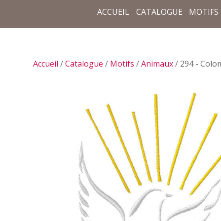
ACCUEIL
CATALOGUE
MOTIFS
Accueil
/
Catalogue
/
Motifs
/
Animaux
/ 294 - Colo