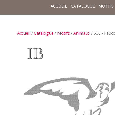
ACCUEIL
CATALOGUE
MOTIFS
Accueil
/
Catalogue
/
Motifs
/
Animaux
/ 636 - Fauc