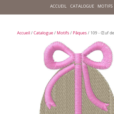
ACCUEIL
CATALOGUE
MOTIFS
Accueil
/
Catalogue
/
Motifs
/
Pâques
/ 109 - Œuf d