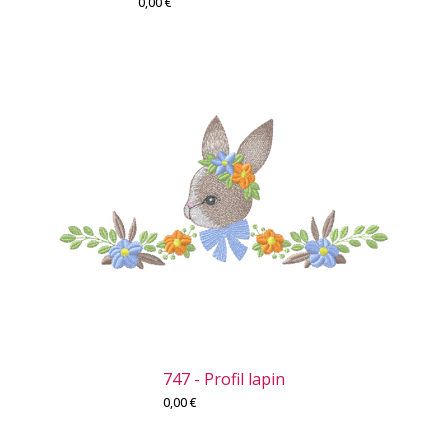
0,00
€
747 - Profil lapin
0,00
€