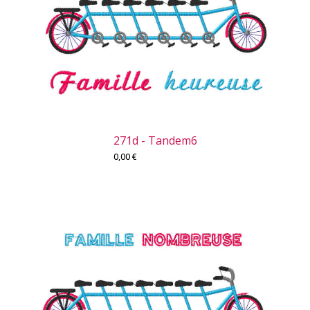
271d - Tandem6
0,00
€