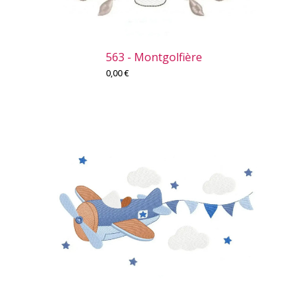
563 - Montgolfière
0,00
€