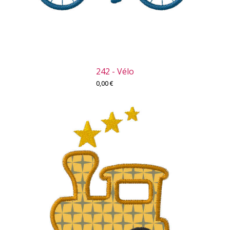
242 - Vélo
0,00
€