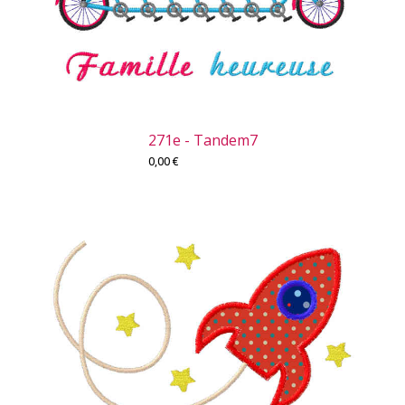
271e - Tandem7
0,00
€