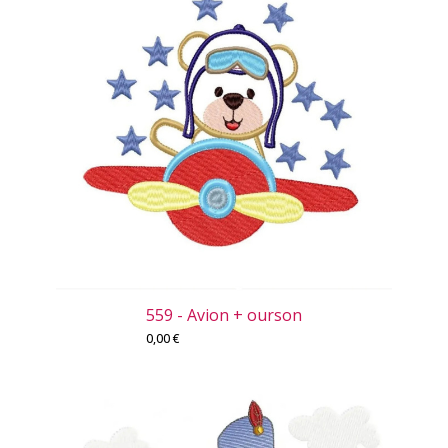
559 - Avion + ourson
0,00
€