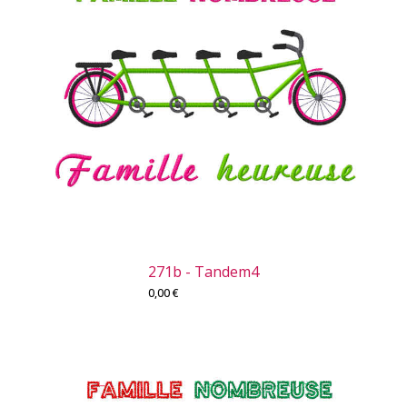
271b - Tandem4
0,00
€