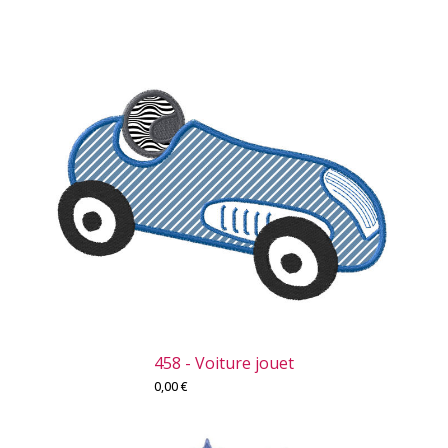
458 - Voiture jouet
0,00
€