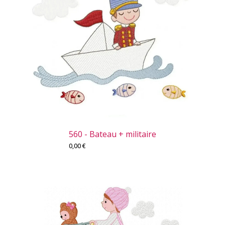
560 - Bateau + militaire
0,00
€