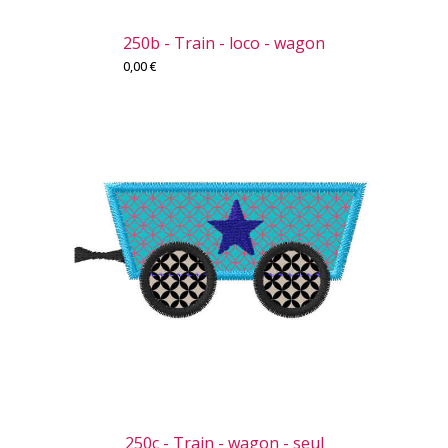
250b - Train - loco - wagon
0,00
€
250c - Train - wagon - seul