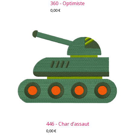
360 - Optimiste
0,00
€
446 - Char d’assaut
0,00
€