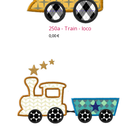
250a - Train - loco
0,00
€