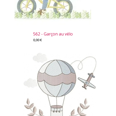
562 - Garçon au vélo
0,00
€