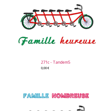
271c - Tandem5
0,00
€