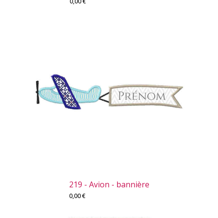
0,00
€
219 - Avion - bannière
0,00
€