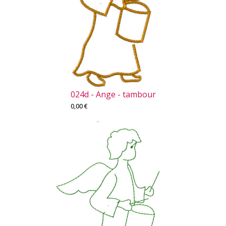
024d - Ange - tambour
0,00
€