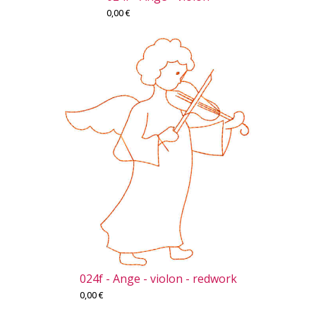
0,00
€
024f - Ange - violon - redwork
0,00
€