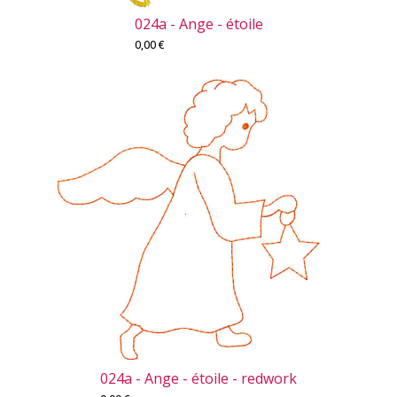
024a - Ange - étoile
0,00
€
024a - Ange - étoile - redwork