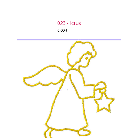
023 - Ictus
0,00
€