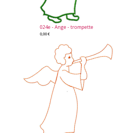
024e - Ange - trompette
0,00
€