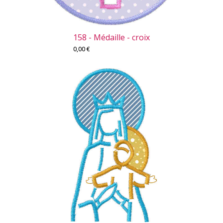
158 - Médaille - croix
0,00
€