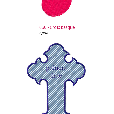
060 - Croix basque
0,00
€