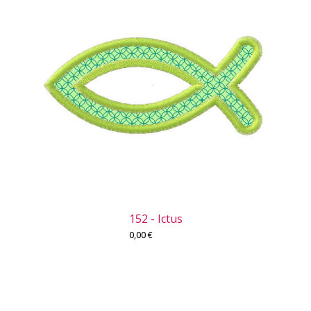
152 - Ictus
0,00
€