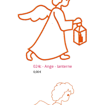
024c - Ange - lanterne
0,00
€