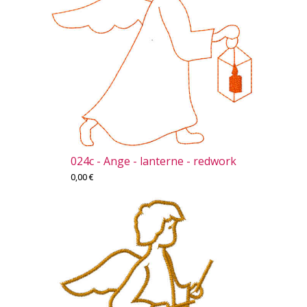
024c - Ange - lanterne - redwork
0,00
€