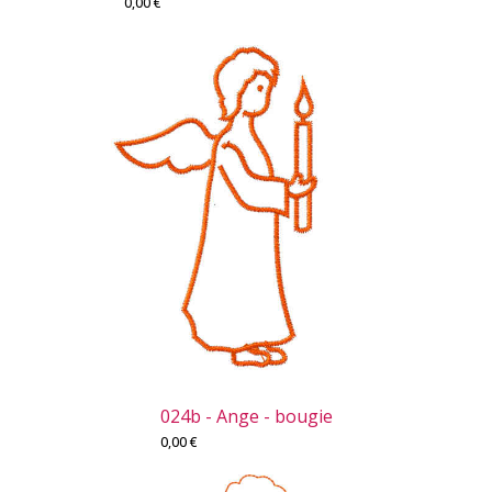
0,00
€
024b - Ange - bougie
0,00
€