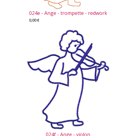
024e - Ange - trompette - redwork
0,00
€
024f - Ange - violon