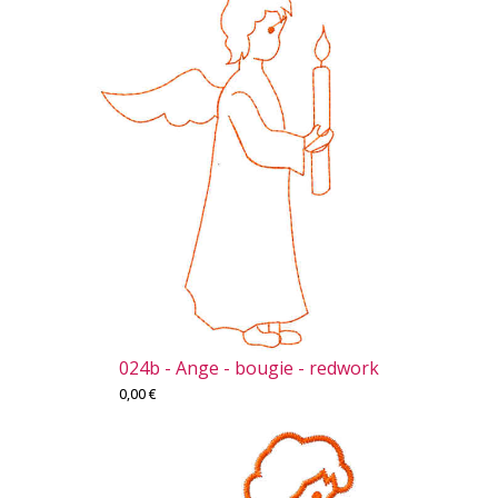
024b - Ange - bougie - redwork
0,00
€