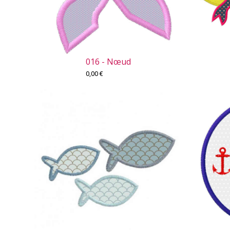
016 - Nœud
0,00
€