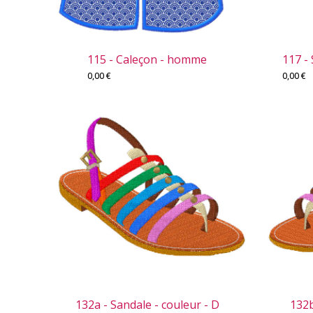
115 - Caleçon - homme
117 -
0,00
€
0,00
€
132a - Sandale - couleur - D
132b