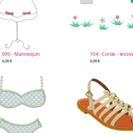
099 - Mannequin
104 - Corde - lessiv
0,00
€
0,00
€