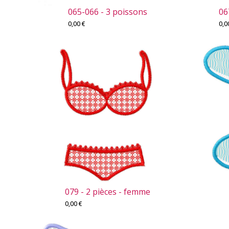
065-066 - 3 poissons
06
0,00
€
0,
079 - 2 pièces - femme
0,00
€