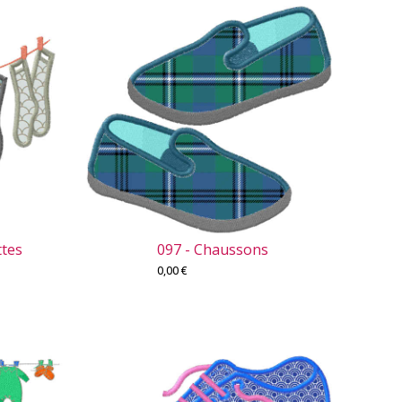
ttes
097 - Chaussons
0,00
€