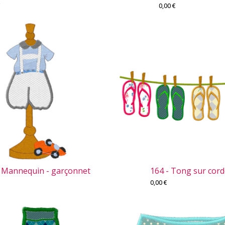
€
0,00
€
- Mannequin - garçonnet
164 - Tong sur cor
0,00
€