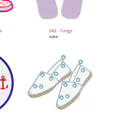
e
043 - Tongs
0,00
€