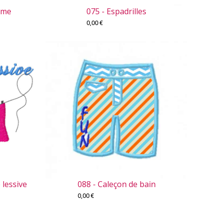
mme
075 - Espadrilles
0,00
€
 lessive
088 - Caleçon de bain
0,00
€