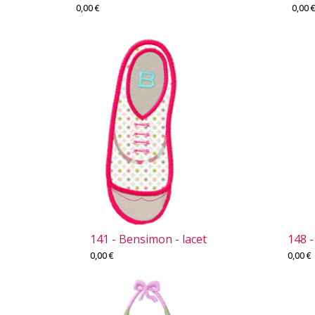
0,00
€
0,00
141 - Bensimon - lacet
148 
0,00
€
0,00
€