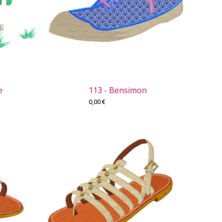
e
113 - Bensimon
0,00
€