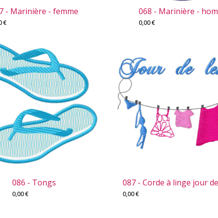
7 - Marinière - femme
068 - Marinière - ho
00
€
0,00
€
086 - Tongs
087 - Corde à linge jour de
0,00
€
0,00
€