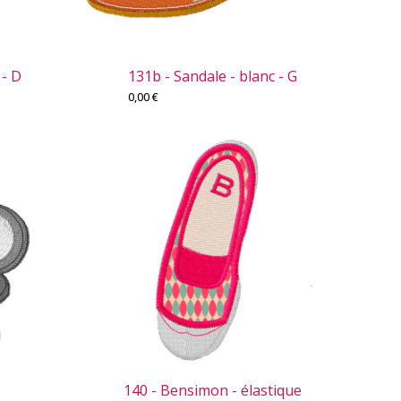
 - D
131b - Sandale - blanc - G
0,00
€
140 - Bensimon - élastique